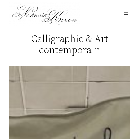
Aller
au
contenu
Calligraphie & Art
contemporain