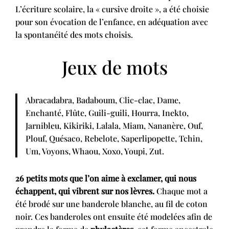
L’écriture scolaire, la « cursive droite », a été choisie
pour son évocation de l’enfance, en adéquation avec
la spontanéité des mots choisis.
Jeux de mots
Abracadabra, Badaboum, Clic-clac, Dame,
Enchanté, Flûte, Guili-guili, Hourra, Inekto,
Jarnibleu, Kikiriki, Lalala, Miam, Nananère, Ouf,
Plouf, Quésaco, Rebelote, Saperlipopette, Tchin,
Um, Voyons, Whaou, Xoxo, Youpi, Zut.
26 petits mots que l’on aime à exclamer, qui nous
échappent, qui vibrent sur nos lèvres.
Chaque mot a
été brodé sur une banderole blanche, au fil de coton
noir. Ces banderoles ont ensuite été modelées afin de