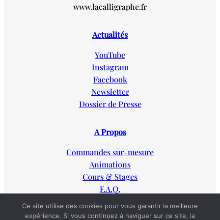
www.lacalligraphe.fr
Actualités
YouTube
Instagram
Facebook
Newsletter
Dossier de Presse
A Propos
Commandes sur-mesure
Animations
Cours & Stages
F.A.Q.
Ce site utilise des cookies pour vous garantir la meilleure
LANGUAGES FR
EN
expérience. Si vous continuez à naviguer sur ce site, la