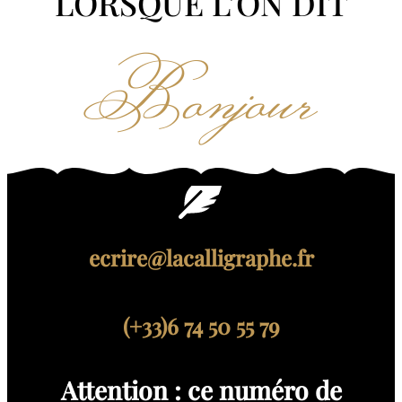
LORSQUE L’ON DIT
Bonjour
ecrire@lacalligraphe.fr
(+33)6 74 50 55 79
Attention : ce numéro de