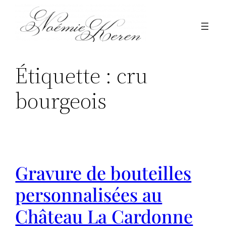
Aller
au
contenu
Étiquette :
cru
bourgeois
Gravure de bouteilles
personnalisées au
Château La Cardonne