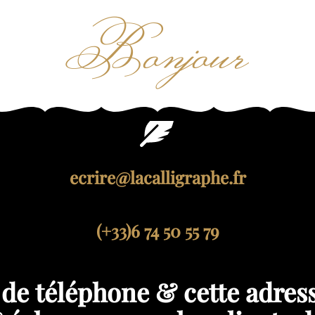
Bonjour
ecrire@lacalligraphe.fr
(+33)6 74 50 55 79
 de téléphone & cette adress