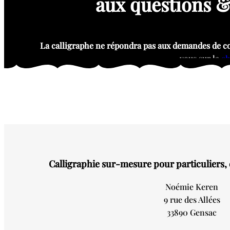
aux questions &
La calligraphe ne répondra pas aux demandes de con
vous sur la
ch
Calligraphie sur-mesure pour particuliers, 
Noémie Keren
9 rue des Allées
33890 Gensac