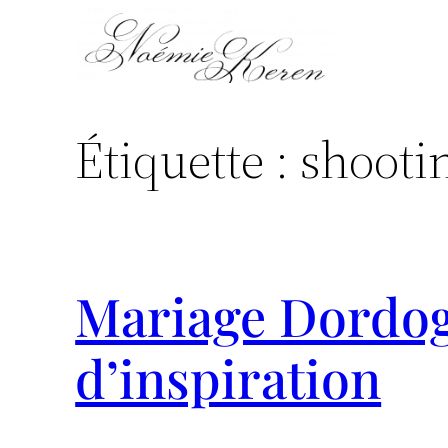
Aller
au
contenu
Étiquette :
shooti
Mariage Dordog
d’inspiration