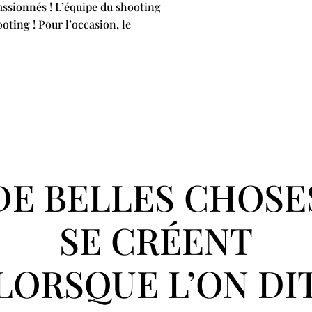
ssionnés ! L’équipe du shooting
ting ! Pour l’occasion, le
DE BELLES CHOSE
SE CRÉENT
LORSQUE L’ON DI