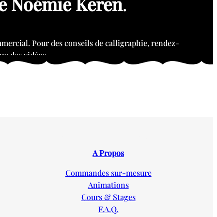
de Noémie Keren
.
ercial. Pour des conseils de calligraphie, rendez-
es des vidéos.
A Propos
Commandes sur-mesure
Animations
Cours & Stages
F.A.Q.