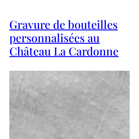
Gravure de bouteilles
personnalisées au
Château La Cardonne