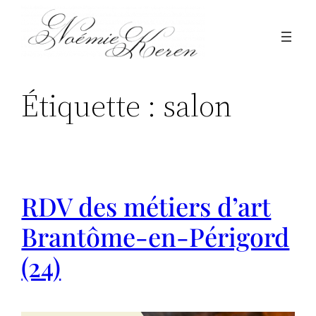
Aller
au
contenu
Étiquette :
salon
RDV des métiers d’art
Brantôme-en-Périgord
(24)