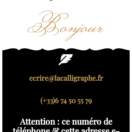
Bonjour
ecrire@lacalligraphe.fr
(+33)6 74 50 55 79
Attention : ce numéro de
téléphone & cette adresse e-