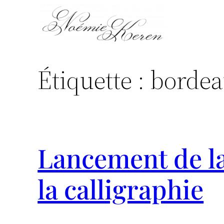
Aller
au
contenu
Étiquette :
borde
Lancement de la
la calligraphie