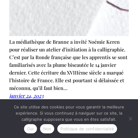
La médiathèque de Branne a invité Noémie Keren
pour réaliser un atelier d’initiation à la calligraphie.
C’est par la Ronde française que les apprentis se sont
familiarisés avec la plume biseautée le 14 janvier
dernier. Cette écriture du XVIIIème siècle a marqué
l’histoire de France. Elle est pourtant si délaissée et
méconnu, qu’il faut bien…
janvier 24, 2023
Ce site utilise des cookies pour vous garantir la meilleure
expérience. Si vous continuez à naviguer sur ce site, la
calligraphe supposera que vous en êtes satisfait.
Oui
Non
Politique de confidentialité